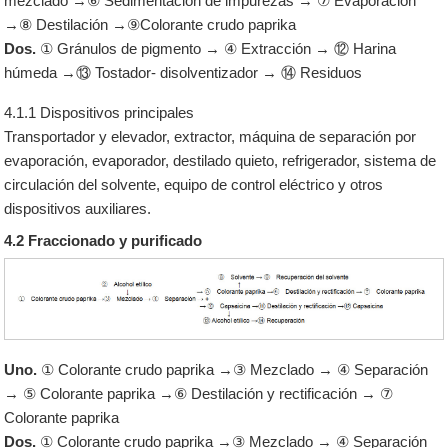
mezclado →⑥ Sedimentación de impurezas → ⑦ Evaporación
→⑧ Destilación →⑨Colorante crudo paprika
Dos.
① Gránulos de pigmento → ④ Extracción → ⑫ Harina
húmeda →⑬ Tostador- disolventizador → ⑭ Residuos
4.1.1 Dispositivos principales
Transportador y elevador, extractor, máquina de separación por
evaporación, evaporador, destilado quieto, refrigerador, sistema de
circulación del solvente, equipo de control eléctrico y otros
dispositivos auxiliares.
4.2 Fraccionado y purificado
Uno.
① Colorante crudo paprika →③ Mezclado → ④ Separación
→ ⑤ Colorante paprika →⑥ Destilación y rectificación → ⑦
Colorante paprika
Dos.
① Colorante crudo paprika →③ Mezclado → ④ Separación