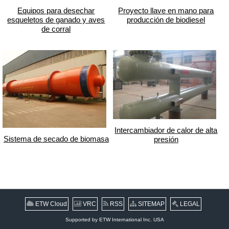
Equipos para desechar
Proyecto llave en mano para
esqueletos de ganado y aves
producción de biodiesel
de corral
Intercambiador de calor de alta
Sistema de secado de biomasa
presión
ETW Cloud
VRC
RSS
SITEMAP
LEGAL
Supported by ETW International Inc. USA